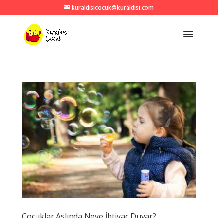
kuraldisicocuk@kuraldisi.com
Çocuklar Aslında Neye İhtiyaç Duyar?