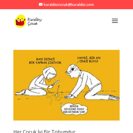
kuraldisicocuk@kuraldisi.com
Her Çocuk İyi Bir Tohumdur