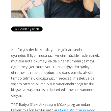
Konfüçyüs der ki: Müzik, yer ile gök arasındaki
uyumdur. Biliyor musunuz, kendini müzikle ifade etmek,
mutlaka nota okumayı ya da bir enstürmanı çalmayı
öğrenmeyi gerektirmiyor. Tüm varlığıyla bir şarkıyı
dinlemek, bir melodi uydurmak, dans etmek, alkışla
tempo tutmak, çocuğunuzun seçeceği meslek ya da
yaşam tarzı ne olursa olsun yararlanabileceği bir dizi
bilişsel ve yaşama ilişkin beceri edinmesine yardımcı
oluyor.
TRT Radyo 3’teki Arkadaşım Müzik programından
tanıdığımız İdil Akçıl’ın yazdığı
Modi Çalgıların Peşinde
,