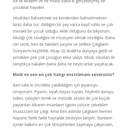
ise ilk kitabım ve ne mutlu bana ki gerçekleşmiş bir
çocukluk hayalim.
Modi’den bahsetmek ise kendimden bahsetmekten
biraz daha zor. Bildiğim bir şey varsa kaşif ruhlu ve çok
meraklı bir çocuk olduğu. Akıllı olduğunu da biliyorum.
Müziği çok sevdiğini ve müzisyen olmak istediğini. Bana
izin verdi, ben de takıldım peşine ve birlikte Çalgıların
Dünyası’nı keşfettik. Kitap 20 Aralık’ta dünyaya geldi ve
şimdiden pek çok çocuğun eline ulaştı. Modi, okurları ile
tanıştıkça bakalım bana daha ne heyecanlar yaşatacak..
Modi ve sen en çok hangi enstrümanı seversiniz?
Ben tabii ki öncelikle çalabildiğim için piyanoyu
seviyorum. Piyano, siyah-beyaz tuşları, heybetli duruşu,
telleri, çekiçleri ritmik ve melodik sesleri ile çok küçük
yaşlardan itibaren insanların ilgisini üstüne çekebilen
muazzzam bir çalgı. Ama ben aslında çalgıların hemen
hepsine farklı farklı hayranlık besleyen biriyim. Bunların
içinde kalbimi en çok titreştirenleri saymaya çalışırsam,