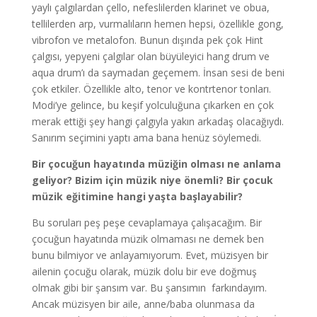
yaylı çalgılardan çello, nefeslilerden klarinet ve obua,
tellilerden arp, vurmalıların hemen hepsi, özellikle gong,
vibrofon ve metalofon. Bunun dışında pek çok Hint
çalgısı, yepyeni çalgılar olan büyüleyici hang drum ve
aqua drum’ı da saymadan geçemem. İnsan sesi de beni
çok etkiler. Özellikle alto, tenor ve kontrtenor tonları.
Modi’ye gelince, bu keşif yolculuğuna çıkarken en çok
merak ettiği şey hangi çalgıyla yakın arkadaş olacağıydı.
Sanırım seçimini yaptı ama bana henüz söylemedi.
Bir çocuğun hayatında müziğin olması ne anlama
geliyor? Bizim için müzik niye önemli? Bir çocuk
müzik eğitimine hangi yaşta başlayabilir?
Bu soruları peş peşe cevaplamaya çalışacağım. Bir
çocuğun hayatında müzik olmaması ne demek ben
bunu bilmiyor ve anlayamıyorum. Evet, müzisyen bir
ailenin çocuğu olarak, müzik dolu bir eve doğmuş
olmak gibi bir şansım var. Bu şansımın farkındayım.
Ancak müzisyen bir aile, anne/baba olunmasa da