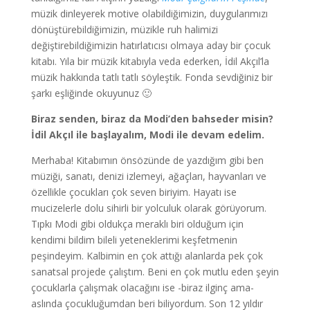
müzik dinleyerek motive olabildiğimizin, duygularımızı
dönüştürebildiğimizin, müzikle ruh halimizi
değiştirebildiğimizin hatırlatıcısı olmaya aday bir çocuk
kitabı. Yıla bir müzik kitabıyla veda ederken, İdil Akçıl’la
müzik hakkında tatlı tatlı söyleştik. Fonda sevdiğiniz bir
şarkı eşliğinde okuyunuz 🙂
Biraz senden, biraz da Modi’den bahseder misin?
İdil Akçıl ile başlayalım, Modi ile devam edelim.
Merhaba! Kitabımın önsözünde de yazdığım gibi ben
müziği, sanatı, denizi izlemeyi, ağaçları, hayvanları ve
özellikle çocukları çok seven biriyim. Hayatı ise
mucizelerle dolu sihirli bir yolculuk olarak görüyorum.
Tıpkı Modi gibi oldukça meraklı biri olduğum için
kendimi bildim bileli yeteneklerimi keşfetmenin
peşindeyim. Kalbimin en çok attığı alanlarda pek çok
sanatsal projede çalıştım. Beni en çok mutlu eden şeyin
çocuklarla çalışmak olacağını ise -biraz ilginç ama-
aslında çocukluğumdan beri biliyordum. Son 12 yıldır