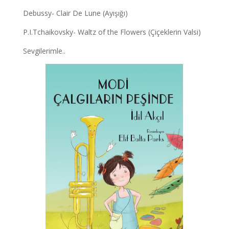
Debussy- Clair De Lune (Ayışığı)
P.I.Tchaikovsky- Waltz of the Flowers (Çiçeklerin Valsi)
Sevgilerimle..