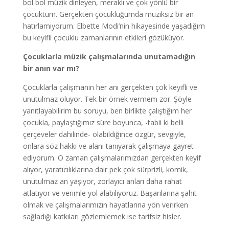
bol bol müzik dinleyen, meraklı ve çok yönlü bir
çocuktum. Gerçekten çocukluğumda müziksiz bir an
hatırlamıyorum. Elbette Modi’nin hikayesinde yaşadığım
bu keyifli çocuklu zamanlarının etkileri gözüküyor.
Çocuklarla müzik çalışmalarında unutamadığın
bir anın var mı?
Çocuklarla çalışmanın her anı gerçekten çok keyifli ve
unutulmaz oluyor. Tek bir örnek vermem zor. Şöyle
yanıtlayabilirim bu soruyu, ben birlikte çalıştığım her
çocukla, paylaştığımız süre boyunca, -tabii ki belli
çerçeveler dahilinde- olabildiğince özgür, sevgiyle,
onlara söz hakkı ve alanı tanıyarak çalışmaya gayret
ediyorum. O zaman çalışmalarımızdan gerçekten keyif
alıyor, yaratıcılıklarına dair pek çok sürprizli, komik,
unutulmaz an yaşıyor, zorlayıcı anları daha rahat
atlatıyor ve verimle yol alabiliyoruz. Başarılarına şahit
olmak ve çalışmalarımızın hayatlarına yön verirken
sağladığı katkıları gözlemlemek ise tarifsiz hisler.