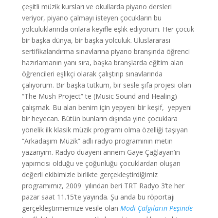
çeşitli müzik kursları ve okullarda piyano dersleri
veriyor, piyano çalmayı isteyen çocukların bu
yolculuklarında onlara keyifle eşlik ediyorum. Her çocuk
bir başka dünya, bir başka yolculuk. Uluslararası
sertifikalandırma sınavlarına piyano branşında öğrenci
hazırlamanın yanı sıra, başka branşlarda eğitim alan
öğrencileri eşlikçi olarak çalıştırıp sınavlarında
çalıyorum. Bir başka tutkum, bir sesle şifa projesi olan
“The Mush Project” te (Music Sound and Healing)
çalışmak. Bu alan benim için yepyeni bir keşif, yepyeni
bir heyecan. Bütün bunların dışında yine çocuklara
yönelik ilk klasik müzik programı olma özelliği taşıyan
“Arkadaşım Müzik” adlı radyo programının metin
yazarıyım. Radyo duayeni annem Gaye Çağlayan’ın
yapımcısı olduğu ve çoğunluğu çocuklardan oluşan
değerli ekibimizle birlikte gerçekleştirdiğimiz
programımız, 2009 yılından beri TRT Radyo 3’te her
pazar saat 11.15’te yayında. Şu anda bu röportajı
gerçekleştirmemize vesile olan
Modi Çalgıların Peşinde