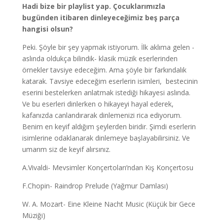
Hadi bize bir playlist yap. Çocuklarımızla
bugünden itibaren dinleyeceğimiz beş parça
hangisi olsun?
Peki. Şöyle bir şey yapmak istiyorum. İlk aklıma gelen -
aslında oldukça bilindik- klasik müzik eserlerinden
örnekler tavsiye edeceğim. Ama şöyle bir farkındalık
katarak. Tavsiye edeceğim eserlerin isimleri, bestecinin
eserini bestelerken anlatmak istediği hikayesi aslında.
Ve bu eserleri dinlerken o hikayeyi hayal ederek,
kafanızda canlandırarak dinlemenizi rica ediyorum.
Benim en keyif aldığım şeylerden biridir. Şimdi eserlerin
isimlerine odaklanarak dinlemeye başlayabilirsiniz. Ve
umarım siz de keyif alırsınız.
A.Vivaldi- Mevsimler Konçertoları’ndan Kış Konçertosu
F.Chopin- Raindrop Prelude (Yağmur Damlası)
W. A. Mozart- Eine Kleine Nacht Music (Küçük bir Gece
Müziği)