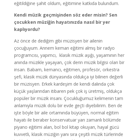
eğitildiğine şahit oldum, eğitimine katkıda bulundum.
Kendi müzik geçmişinden söz eder misin? Sen
çocukken müziğin hayatınızda nasıl bir yer
kaplıyordu?
Az önce de dediğim gibi müzisyen bir ailenin
çocuğuyum. Annem keman eğitimi almış bir radyo
programcısı, yapımcı, klasik müzik aşığı, yaşamının her
anında müzikle yaşayan, çok derin müzik bilgisi olan bir
insan. Babam, kemancı, eğitmen, profesör, orkestra
şefi, klasik müzik dünyasında oldukça iyi bilinen değerli
bir müzisyen. Erkek kardeşim de kendi dalında çok
küçük yaşlarından itibaren pek çok iş üretmiş, oldukça
popüler bir müzik insanı. Çocukluğumuz kelimenin tam
anlamıyla müzik dolu bir evde geçti diyebilirim. Ben de
işte böyle bir aile ortamında büyüyen, normal eğitim
hayatı ile beraber konservatuar yarı zamanlı bölümde
piyano eğitimi alan, bol bol kitap okuyan, hayal gücü
kuvvetli, klasik müziğin yanı sıra çeşitli müzik türlerinde