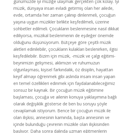
günümüzde iyi müziğe ulaşmak gerçekten çok kolay. İyi
müzik, dünyaya insan evladı getirmiş olan her ailede,
evde, ortamda her zaman çalınıp dinlenmeli, çocuğun
yaşına uygun müzikler birlikte keşfedilmeli, üzerine
sohbetler edilmeli. Çocukların beslenmesine nasıl dikkat
ediliyorsa, müzikal beslenmenin de eşdeğer önemde
olduğunu düşünüyorum. Bütçeye göre çeşitli müzik
aletleri edinilebilir, çocukların kulakları beslenirken, ilgisi
keşfedilebilir. Bizim için müzik, -müzik ve çalgı eğitimi-
beynimizin gelişmesi, aklımızın ve ruhumuzun
olgunlaşması, kişisel farkındalık, öz disiplin, hayattan
keyif almayı öğrenmek gibi aslında insanı insan yapan
en temel özellikleri edinmek için faydalanabileceğimiz
sonsuz bir kaynak. Bir çocuğun müzik eğitimine
başlaması, çocuğa ve ailenin konuya yaklaşımına bağlı
olarak değişiklik gösterse de ben bu soruyu şöyle
cevaplamak istiyorum. Bence bir çocuğun müzik ile
olan ilişkisi, annesinin karnında, başta annesinin ve
içinde bulunduğu çevrenin müzikle olan ilişkisinden
başlıyor. Daha sonra dalında uzman eğitmenlerin