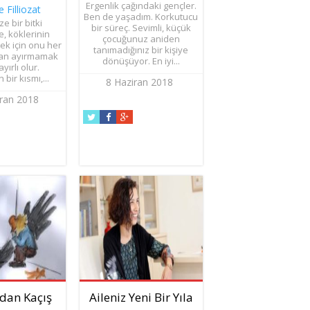
Ergenlik çağındaki gençler.
e Filliozat
Ben de yaşadım. Korkutucu
e bir bitki
bir süreç. Sevimli, küçük
e, köklerinin
çocuğunuz aniden
k için onu her
tanımadığınız bir kişiye
tan ayırmamak
dönüşüyor. En iyi...
yırlı olur.
 bir kısmı,...
8 Haziran 2018
iran 2018
dan Kaçış
Aileniz Yeni Bir Yıla