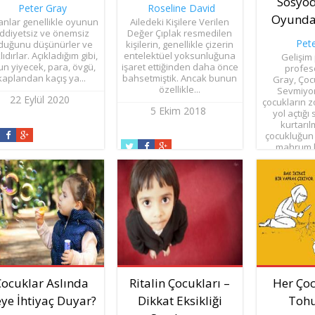
Sosyo
Peter Gray
Roseline David
Oyunda
anlar genellikle oyunun
Ailedeki Kişilere Verilen
iddiyetsiz ve önemsiz
Değer Çıplak resmedilen
Pet
duğunu düşünürler ve
kişilerin, genellikle çizerin
ıdırlar. Açıkladığım gibi,
entelektüel yoksunluğuna
Gelişim 
un yiyecek, para, övgü,
işaret ettiğinden daha önce
profes
kaplandan kaçış ya...
bahsetmiştik. Ancak bunun
Gray, Ço
özellikle...
Sevmiyor
22 Eylül 2020
çocukların z
5 Ekim 2018
yol açtığı
kurtarıl
çocukluğun 
mahrum k
10 Ey
Çocuklar Aslında
Ritalin Çocukları –
Her Çoc
ye İhtiyaç Duyar?
Dikkat Eksikliği
Toh