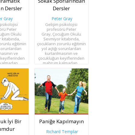
dramatik
Sokak Sporlarından
n Dersler
Dersler
er Gray
Peter Gray
psikolojisi
Gelişim psikolojisi
örü Peter
profesörü Peter
cuğum Okulu
Gray, Çocuğum Okulu
 kitabında,
Sevmiyor kitabında,
orunlu eğitimin
çocukların zorunlu eğitimin
 sorunlardan
yol açtığı sorunlardan
masının ve
kurtarılmasının ve
keyiflerinden
çocukluğun keyiflerinden
almadan...
mahrum kalmadan...
lül 2018
15 Ağustos 2018
uk İyi Bir
Paniğe Kapılmayın
umdur
Richard Templar