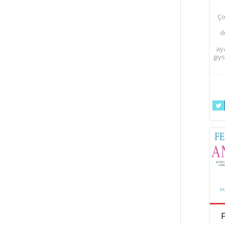
Ço
d
ay
giys