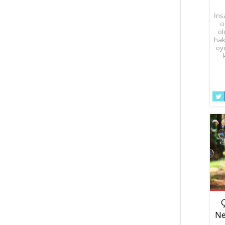
İns
c
ol
hakl
oy
Ne