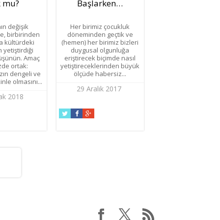
k mu?
Başlarken…
n değişik
Her birimiz çocukluk
e, birbirinden
döneminden geçtik ve
 kültürdeki
(hemen) her birimiz bizleri
 yetiştirdiği
duygusal olgunluğa
düşünün. Amaç
eriştirecek biçimde nasıl
de ortak:
yetiştireceklerinden büyük
zın dengeli ve
ölçüde habersiz...
kinle olmasını...
29 Aralık 2017
ak 2018