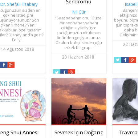
Sendromu
Dr. Shefali Tsabary
Isabell
cuğunuzun sizden en
Bahçeniz
Nil Gün
çok ne istediğini
ektiğinizd
“Saat sabahın onu. Güzel
üşünüyorsunuz? Son
boyunu ölçme
bir sonbahar sabahı
çıkan iPhone? Yeni
gün toprak
çıktığınız yürüyüşte
akkabılar, özel tasarım
daha ha
çocuğunuzun okulunun
iler? Disneyland’a gezi?
Gelişiminin
önünden geçiyorsunuz.
En iyi...
Okulun bahçesinde çoğu
22 Haz
erkek bir grup...
14 Ağustos 2018
28 Haziran 2018
Feng Shui Annesi
Sevmek İçin Doğarız
Travma