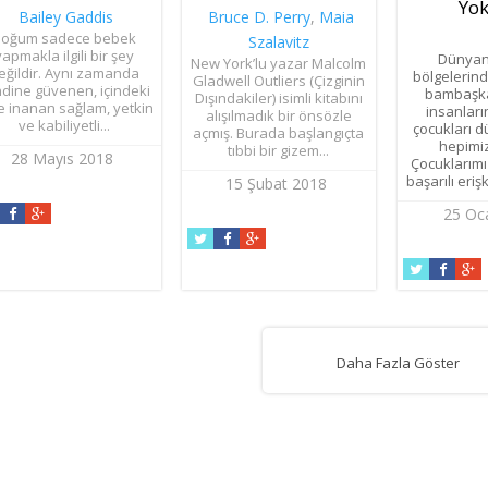
Yo
Bailey Gaddis
Bruce D. Perry
,
Maia
oğum sadece bebek
Szalavitz
yapmakla ilgili bir şey
Dünyanı
New York’lu yazar Malcolm
eğildir. Aynı zamanda
bölgelerind
Gladwell Outliers (Çizginin
dine güvenen, içindeki
bambaşka
Dışındakiler) isimli kitabını
e inanan sağlam, yetkin
insanların
alışılmadık bir önsözle
ve kabiliyetli...
çocukları 
açmış. Burada başlangıçta
hepimiz
tıbbi bir gizem...
28 Mayıs 2018
Çocuklarımı
başarılı eriş
15 Şubat 2018
25 Oc
Daha Fazla Göster